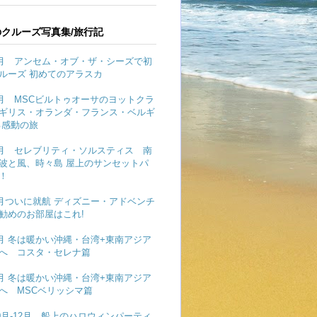
クルーズ写真集/旅行記
年6月 アンセム・オブ・ザ・シーズで初
ルーズ 初めてのアラスカ
年5月 MSCビルトゥオーサのヨットクラ
ギリス・オランダ・フランス・ベルギ
る感動の旅
年4月 セレブリティ・ソルスティス 南
波と風、時々島 屋上のサンセットパ
！
年3月ついに就航 ディズニー・アドベンチ
勧めのお部屋はこれ!
年2月 冬は暖かい沖縄・台湾+東南アジア
へ コスタ・セレナ篇
年1月 冬は暖かい沖縄・台湾+東南アジア
へ MSCベリッシマ篇
10月-12月 船上のハロウィンパーティ