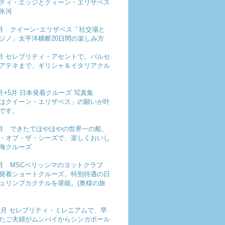
ティ・エッジとクィーン・エリザベス
氷河
年5月 クイーン･エリザベス「社交場と
ジノ」太平洋横断20日間の楽しみ方
年5月 セレブリティ・アセントで。バルセ
アテネまで、ギリシャ＆イタリアクル
年4月+5月 日本発着クルーズ 写真集
はクイーン・エリザベス」の願いが叶
です。
年4月 できたてほやほやの世界一の船、
・オブ・ザ・シーズで、楽しくおいし
海クルーズ
年2月 MSCベリッシマのヨットクラブ
発着ショートクルーズ。特別待遇の日
ュリンプカクテルを堪能。(奥様の旅
年12月 セレブリティ・ミレニアムで、早
たご夫婦がムンバイからシンガポール