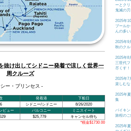
ーとクリ
鬼滅の刃
2025
ブールか
んの多い
2025
秋のクル
2025
三世代フ
本を抜け出してシドニー発着で涼しく世界一
尽くす！
周クルーズ
2025
楽しむな
- シー・プリンセス -
2025
数
発着港
下船日
集
6
シドニー/シドニー
8/26/2020
バイキン
ンビュー
バルコニー
ミニスイート
旅程のご
629
$25,779
キャンセル待ち
*税金$1730.00
2025