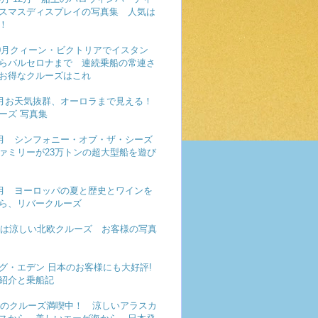
スマスディスプレイの写真集 人気は
！
年10月クィーン・ビクトリアでイスタン
らバルセロナまで 連続乗船の常連さ
お得なクルーズはこれ
年9月お天気抜群、オーロラまで見える！
ーズ 写真集
年8月 シンフォニー・オブ・ザ・シーズ
ァミリーが23万トンの超大型船を遊び
年7月 ヨーロッパの夏と歴史とワインを
ら、リバークルーズ
年夏は涼しい北欧クルーズ お客様の写真
グ・エデン 日本のお客様にも大好評!
紹介と乗船記
年夏のクルーズ満喫中！ 涼しいアラスカ