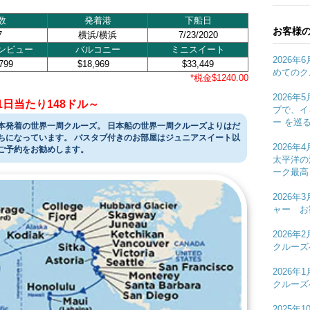
数
発着港
下船日
お客様の
7
横浜/横浜
7/23/2020
ンビュー
バルコニー
ミニスイート
2026
799
$18,969
$33,449
めてのク
*税金$1240.00
2026
1日当たり148ドル～
ブで、イ
ー を巡
本発着の世界一周クルーズ。 日本船の世界一周クルーズよりはだ
ちになっています。 バスタブ付きのお部屋はジュニアスイート以
2026
ご予約をお勧めします。
太平洋の
ーク最高
2026
ャー お
2026
クルーズ
2026
クルーズ
2025年