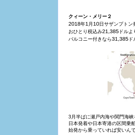
クィーン・メリー２
2018
1
10
年
月
日サザンプトン
21,385
おひとり税込み
ドルよ
31,385
バルコニー付きなら
ド
3
月半ばに瀬戸内海や関門海峡
日本発着や日本寄港の区間乗
始発から乗っていれば安いん