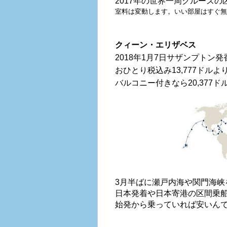
2017
年の世界一周クルーズの
室料は変動します。いい部屋はすぐ
クィーン・エリザベス
2018
年
1
月
7
日サザンプトン発
おひとり税込み
13,777
ドルよ
バルコニー付きなら
20,377
ド
3
月半ばに瀬戸内海や関門海峡
日本発着や日本寄港の区間乗
始発から乗っていれば安いん