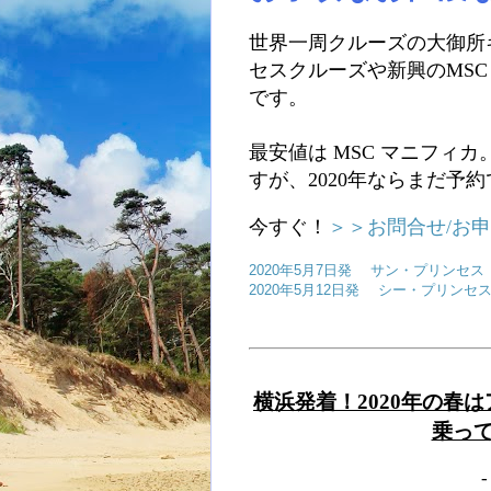
世界一周クルーズの大御所
セスクルーズや新興のMS
です。
最安値は MSC マニフィ
すが、2020年ならまだ予
今すぐ！
＞＞お問合せ/お
2020年5月7日発 サン・プリンセス
2020年5月12日発 シー・プリンセ
横浜発着！2020年の春
乗っ