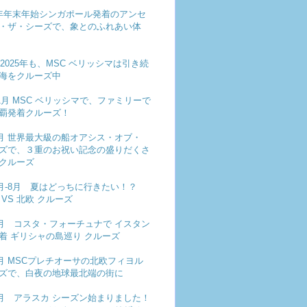
-25年年末年始シンガポール発着のアンセ
・ザ・シーズで、象とのふれあい体
も2025年も、MSC ベリッシマは引き続
海をクルーズ中
11月 MSC ベリッシマで、ファミリーで
覇発着クルーズ！
年9月 世界最大級の船オアシス・オブ・
ズで、３重のお祝い記念の盛りだくさ
クルーズ
年7月-8月 夏はどっちに行きたい！？
VS 北欧 クルーズ
年7月 コスタ・フォーチュナで イスタン
着 ギリシャの島巡り クルーズ
年6月 MSCプレチオーサの北欧フィヨル
ズで、白夜の地球最北端の街に
年6月 アラスカ シーズン始まりました！