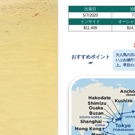
出港日
泊
5/7/2020
7
インサイド
オーシャ
$11,409
$14,
大人気の日
おすすめポイント
いぶお値打
☞
上。早目の