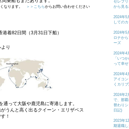
区間乗船もまだあります。
セレブリ
から見る
無くなります。
＞＞こちら
からお問い合わせください
2024
してのカ
2024
香港着
82
日間（
3
月
31
日下船）
ロナから
り
ーズ
ルより
2024
「いつか
って幸せ
2024
アイコン
くカリブ
2024
で、那覇
を通って大阪や鹿児島に寄港します。
替わりシ
船がうんと高く出るクイーン・エリザベス
日記)
です！
2023
期退職し