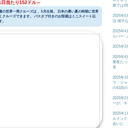
やイギリ
1日当たり152ドル～
着では4
着の世界一周クルーズは 、5月出発。 日本の暑い夏の時期に世界
2025年
くクルーズできます。 バスタブ付きのお部屋はミニスイート以
泊 雄大
す。
2025
ルバー･
2025年
2025
乗客たっ
見
2025年
ラ・ジャ
の41回
2025
ーが、キ
2025
ルインク
会いに