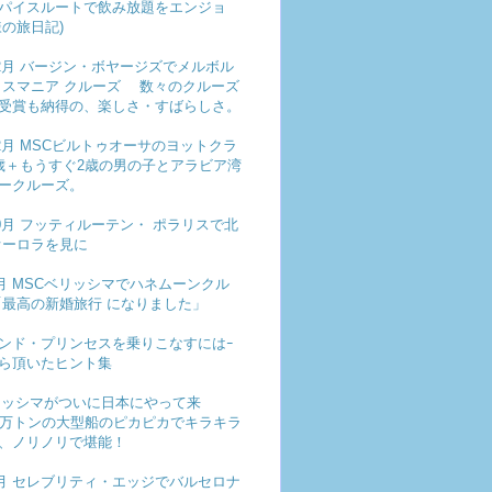
パイスルートで飲み放題をエンジョ
様の旅日記)
年12月 バージン・ボヤージズでメルボル
タスマニア クルーズ 数々のクルーズ
受賞も納得の、楽しさ・すばらしさ。
12月 MSCビルトゥオーサのヨットクラ
歳＋もうすぐ2歳の男の子とアラビア湾
ークルーズ。
年10月 フッティルーテン・ ポラリスで北
オーロラを見に
年9月 MSCベリッシマでハネムーンクル
「最高の新婚旅行 になりました」
ンド・プリンセスを乗りこなすにはｰ
から頂いたヒント集
リッシマがついに日本にやって来
7万トンの大型船のピカピカでキラキラ
、ノリノリで堪能！
年8月 セレブリティ・エッジでバルセロナ