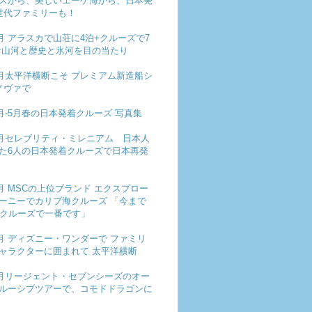
スから、美しいエーゲ海から、日本発
世代ファミリーも！
5月 アラスカで山荘に4泊+クルーズで7
な山河と歴史と氷河を目の当たり
年4月太平洋横断こそ プレミアム新造船シ
ノヴァで
3月-5月春の日本発着クルーズ 写真集
年4月セレブリティ・ミレニアム 日本人
た6人の日本発着クルーズで日本再発
3月 MSCの上位ブランド エクスプロー
ーニーでカリブ海クルーズ 「今まで
のクルーズで一番です」
年2月 ディズニー・ワンダーで ファミリ
ャラクターに囲まれて 太平洋横断
年1月リージェント・セブンシーズのオー
ルーシブツアーで、コモドドラゴンに