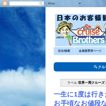
目次/検索
会員様専用ページ
🔍 ク
ラベル
世界一周クルーズ
一生に1度は行き
お手頃なお値段