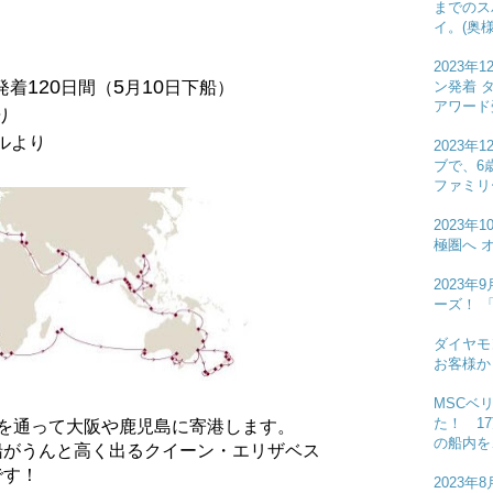
までのス
イ。(奥
2023
120
5
10
ン発着 
発着
日間（
月
日下船）
アワード
り
ルより
2023年
ブで、6
ファミリ
2023
極圏へ 
2023
ーズ！ 
ダイヤモ
お客様
MSCベ
た！ 1
を通って大阪や鹿児島に寄港します。
の船内を
船がうんと高く出るクイーン・エリザベス
です！
2023