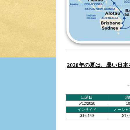
2020年の夏は、暑い日
出港日
泊
5/12/2020
10
インサイド
オーシャ
$16,149
$17,